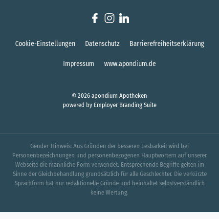
Cookie-Einstellungen
Datenschutz
Barrierefreiheitserklärung
Impressum
www.apondium.de
© 2026 apondium Apotheken
powered by
Employer Branding Suite
Gender-Hinweis: Aus Gründen der besseren Lesbarkeit wird bei
Personenbezeichnungen und personenbezogenen Hauptwörtern auf unserer
Webseite die männliche Form verwendet. Entsprechende Begriffe gelten im
Sinne der Gleichbehandlung grundsätzlich für alle Geschlechter. Die verkürzte
Sprachform hat nur redaktionelle Gründe und beinhaltet selbstverständlich
keine Wertung.