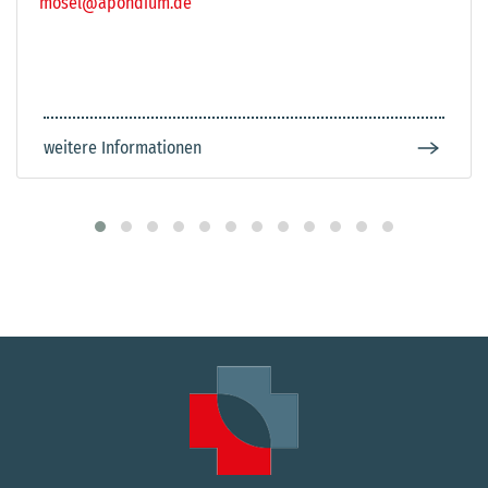
mosel@apondium.de