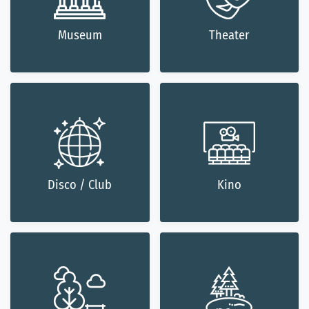
Museum
Theater
Disco / Club
Kino