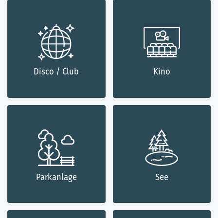
Disco / Club
Kino
Parkanlage
See