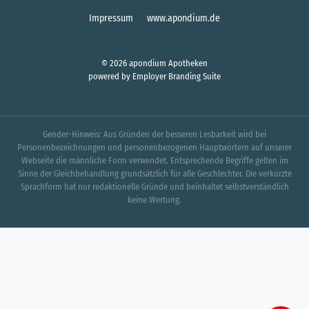
Impressum
www.apondium.de
© 2026 apondium Apotheken
powered by
Employer Branding Suite
Gender-Hinweis: Aus Gründen der besseren Lesbarkeit wird bei
Personenbezeichnungen und personenbezogenen Hauptwörtern auf unserer
Webseite die männliche Form verwendet. Entsprechende Begriffe gelten im
Sinne der Gleichbehandlung grundsätzlich für alle Geschlechter. Die verkürzte
Sprachform hat nur redaktionelle Gründe und beinhaltet selbstverständlich
keine Wertung.