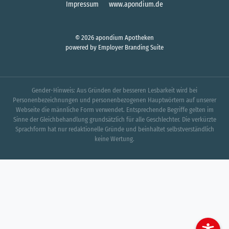
Impressum
www.apondium.de
© 2026 apondium Apotheken
powered by
Employer Branding Suite
Gender-Hinweis: Aus Gründen der besseren Lesbarkeit wird bei
Personenbezeichnungen und personenbezogenen Hauptwörtern auf unserer
Webseite die männliche Form verwendet. Entsprechende Begriffe gelten im
Sinne der Gleichbehandlung grundsätzlich für alle Geschlechter. Die verkürzte
Sprachform hat nur redaktionelle Gründe und beinhaltet selbstverständlich
keine Wertung.