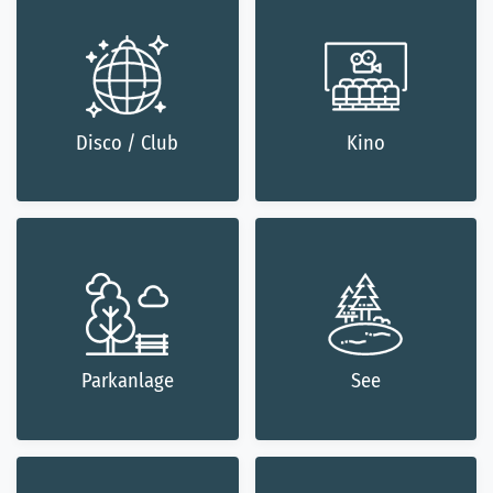
Disco / Club
Kino
Parkanlage
See