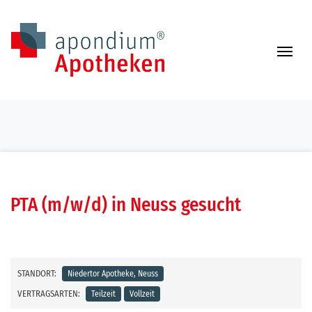
Zum Inhalt springen
Navi
PTA (m/w/d) in Neuss gesucht
STANDORT:
Niedertor Apotheke, Neuss
VERTRAGSARTEN:
Teilzeit
Vollzeit