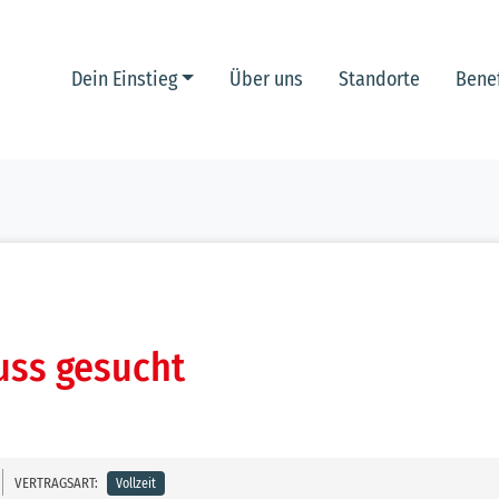
Dein Einstieg
Über uns
Standorte
Benef
uss gesucht
VERTRAGSART:
Vollzeit