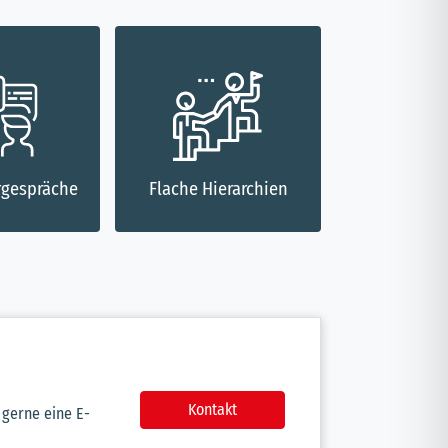
Unterstützun
erarchien
Feedbackkultur
Proje
Kontakt
 gerne eine E-