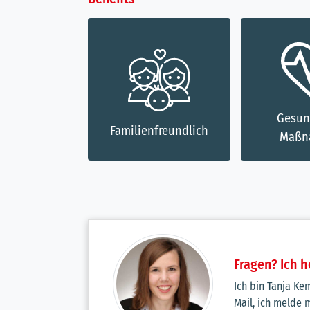
Gesundheits-
nfreundlich
Weiter
Maßnahmen
Fragen? Ich h
Ich bin Tanja Ke
Mail, ich melde m