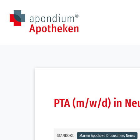
Zum Inhalt springen
PTA (m/w/d) in Ne
STANDORT:
Marien Apotheke Drususallee, Neuss