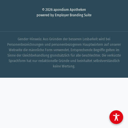
© 2026 apondium Apotheken
powered by
Employer Branding Suite
Gender-Hinweis: Aus Gründen der besseren Lesbarkeit wird bei
Personenbezeichnungen und personenbezogenen Hauptwörtern auf unserer
Webseite die männliche Form verwendet. Entsprechende Begriffe gelten im
Sinne der Gleichbehandlung grundsätzlich für alle Geschlechter. Die verkürzte
Sprachform hat nur redaktionelle Gründe und beinhaltet selbstverständlich
keine Wertung.