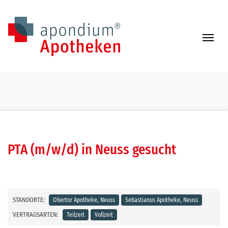
Zum Inhalt springen
Navi
PTA (m/w/d) in Neuss gesucht
STANDORTE:
Obertor Apotheke, Neuss
Sebastianus Apotheke, Neuss
VERTRAGSARTEN:
Teilzeit
Vollzeit